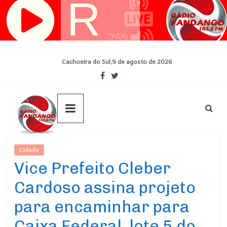
Pular
para
o
conteúdo
Cachoeira do Sul,9 de agosto de 2026
Cidade
Ultimas Noticias
Vice Prefeito Cleber
Cardoso assina projeto
para encaminhar para
Caixa Federal, lote 5 do