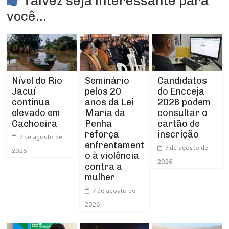
Talvez seja interessante para
você...
Nível do Rio
Seminário
Candidatos
Jacuí
pelos 20
do Encceja
continua
anos da Lei
2026 podem
elevado em
Maria da
consultar o
Cachoeira
Penha
cartão de
reforça
inscrição
7 de agosto de
enfrentament
7 de agosto de
2026
o à violência
2026
contra a
mulher
7 de agosto de
2026