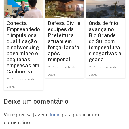
Conecta
Defesa Civil e
Onda de frio
Empreendedo
equipes da
avança no
r impulsiona
Prefeitura
Rio Grande
qualificação
atuam em
do Sul com
e networking
força-tarefa
temperatura
para micro e
após
s negativas e
pequenas
temporal
geada
empresas em
7 de agosto de
7 de agosto de
Cachoeira
2026
2026
7 de agosto de
2026
Deixe um comentário
Você precisa fazer o
login
para publicar um
comentário.