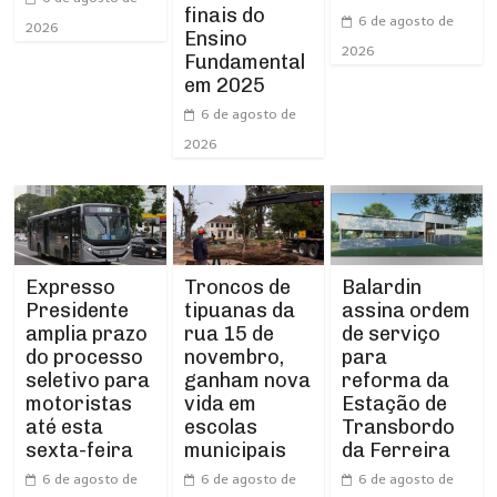
finais do
6 de agosto de
2026
Ensino
2026
Fundamental
em 2025
6 de agosto de
2026
Expresso
Troncos de
Balardin
Presidente
tipuanas da
assina ordem
amplia prazo
rua 15 de
de serviço
do processo
novembro,
para
seletivo para
ganham nova
reforma da
motoristas
vida em
Estação de
até esta
escolas
Transbordo
sexta-feira
municipais
da Ferreira
6 de agosto de
6 de agosto de
6 de agosto de