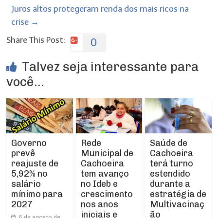
Juros altos protegeram renda dos mais ricos na
crise
→
Share This Post:
0
Talvez seja interessante para
você...
Rede
Governo
Saúde de
Municipal de
prevê
Cachoeira
Cachoeira
reajuste de
terá turno
tem avanço
5,92% no
estendido
no Ideb e
salário
durante a
crescimento
mínimo para
estratégia de
nos anos
2027
Multivacinaç
iniciais e
ão
6 de agosto de