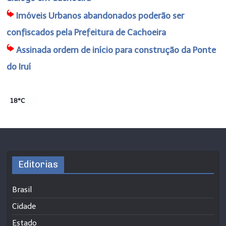
Imóveis Urbanos abandonados poderão ser
confiscados pela Prefeitura de Cachoeira
Assinada ordem de início para construção da Ponte
do Iruí
18°C
Editorias
Brasil
Cidade
Estado