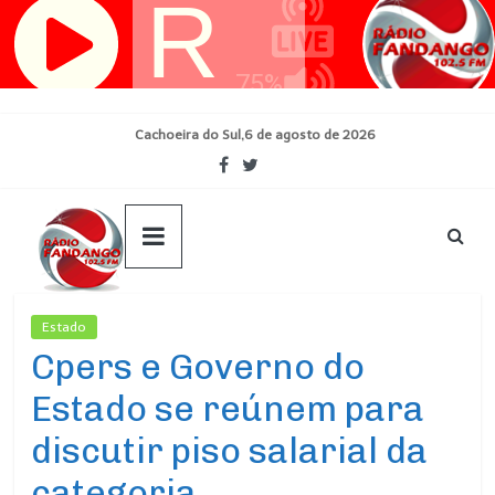
Pular
para
o
conteúdo
Cachoeira do Sul,6 de agosto de 2026
Estado
Ultimas Noticias
Cpers e Governo do
Estado se reúnem para
discutir piso salarial da
categoria