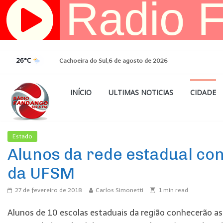
Pular
para
o
conteúdo
26°C
Cachoeira do Sul,6 de agosto de 2026
INÍCIO
ULTIMAS NOTICIAS
CIDADE
Estado
Ultimas Noticias
Alunos da rede estadual c
da UFSM
27 de fevereiro de 2018
Carlos Simonetti
1
min read
Alunos de 10 escolas estaduais da região conhecerão a