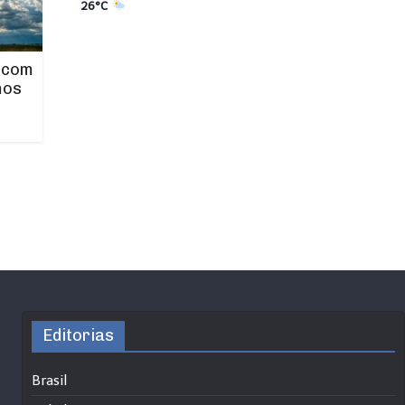
26°C
 com
mos
Editorias
Brasil