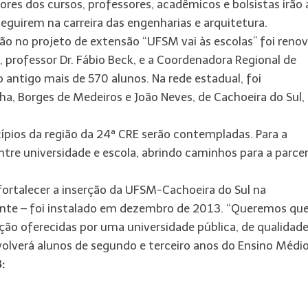
res dos cursos, professores, acadêmicos e bolsistas irão 
seguirem na carreira das engenharias e arquitetura.
ão no projeto de extensão “UFSM vai às escolas” foi reno
, professor Dr. Fábio Beck, e a Coordenadora Regional de
o antigo mais de 570 alunos. Na rede estadual, foi
ha, Borges de Medeiros e João Neves, de Cachoeira do Sul,
ípios da região da 24ª CRE serão contempladas. Para a
tre universidade e escola, abrindo caminhos para a parcer
rtalecer a inserção da UFSM-Cachoeira do Sul na
nte – foi instalado em dezembro de 2013. “Queremos que
o oferecidas por uma universidade pública, de qualidade
volverá alunos de segundo e terceiro anos do Ensino Médio
: