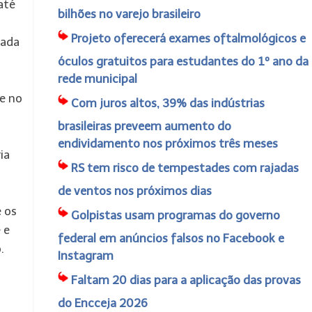
até
bilhões no varejo brasileiro
Projeto oferecerá exames oftalmológicos e
vada
óculos gratuitos para estudantes do 1º ano da
rede municipal
 e no
Com juros altos, 39% das indústrias
brasileiras preveem aumento do
endividamento nos próximos três meses
ia
RS tem risco de tempestades com rajadas
de ventos nos próximos dias
 os
Golpistas usam programas do governo
 e
federal em anúncios falsos no Facebook e
.
Instagram
Faltam 20 dias para a aplicação das provas
do Encceja 2026