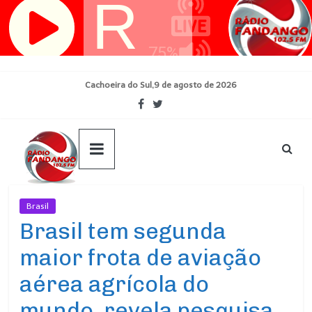
Pular
para
o
conteúdo
Cachoeira do Sul,9 de agosto de 2026
Brasil
Ultimas Noticias
Brasil tem segunda
maior frota de aviação
aérea agrícola do
mundo, revela pesquisa