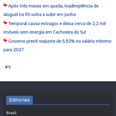
Após três meses em queda, inadimplência de
aluguel no RS volta a subir em junho
Temporal causa estragos e deixa cerca de 2,2 mil
imóveis sem energia em Cachoeira do Sul
Governo prevê reajuste de 5,92% no salário mínimo
para 2027
8°C
Editorias
Brasil