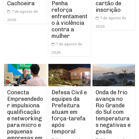
Cachoeira
Penha
cartão de
reforça
inscrição
7 de agosto de
enfrentament
7 de agosto de
2026
o à violência
2026
contra a
mulher
7 de agosto de
2026
Conecta
Defesa Civil e
Onda de frio
Empreendedo
equipes da
avança no
r impulsiona
Prefeitura
Rio Grande
qualificação
atuam em
do Sul com
e networking
força-tarefa
temperatura
para micro e
após
s negativas e
pequenas
temporal
geada
empresas em