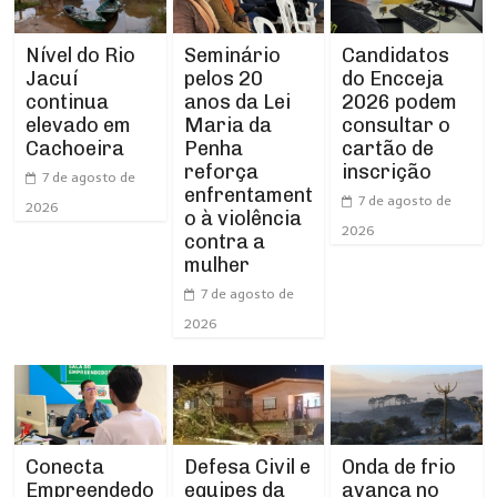
Nível do Rio
Seminário
Candidatos
Jacuí
pelos 20
do Encceja
continua
anos da Lei
2026 podem
elevado em
Maria da
consultar o
Cachoeira
Penha
cartão de
reforça
inscrição
7 de agosto de
enfrentament
7 de agosto de
2026
o à violência
2026
contra a
mulher
7 de agosto de
2026
Conecta
Defesa Civil e
Onda de frio
Empreendedo
equipes da
avança no