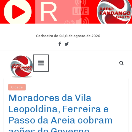
Pular
para
o
conteúdo
Cachoeira do Sul,8 de agosto de 2026
Cidade
Ultimas Noticias
Moradores da Vila
Leopoldina, Ferreira e
Passo da Areia cobram
ações do Governo