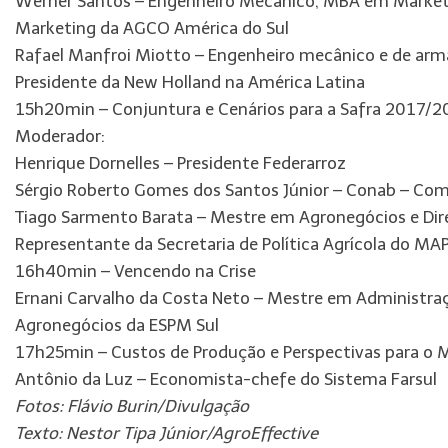
Werner Santos – Engenheiro Mecânico, MBA em Marketin
Marketing da AGCO América do Sul
Rafael Manfroi Miotto – Engenheiro mecânico e de a
Presidente da New Holland na América Latina
15h20min – Conjuntura e Cenários para a Safra 2017/
Moderador:
Henrique Dornelles – Presidente Federarroz
Sérgio Roberto Gomes dos Santos Júnior – Conab – Co
Tiago Sarmento Barata – Mestre em Agronegócios e Dir
Representante da Secretaria de Política Agrícola do MA
16h40min – Vencendo na Crise
Ernani Carvalho da Costa Neto – Mestre em Administraç
Agronegócios da ESPM Sul
17h25min – Custos de Produção e Perspectivas para o 
Antônio da Luz – Economista-chefe do Sistema Farsul
Fotos: Flávio Burin/Divulgação
Texto: Nestor Tipa Júnior/AgroEffective