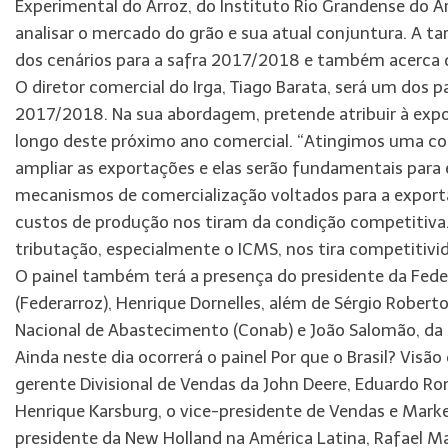
Experimental do Arroz, do Instituto Rio Grandense do Arr
analisar o mercado do grão e sua atual conjuntura. A tar
dos cenários para a safra 2017/2018 e também acerca d
O diretor comercial do Irga, Tiago Barata, será um dos p
2017/2018. Na sua abordagem, pretende atribuir à expo
longo deste próximo ano comercial. “Atingimos uma co
ampliar as exportações e elas serão fundamentais para
mecanismos de comercialização voltados para a exporta
custos de produção nos tiram da condição competitiva
tributação, especialmente o ICMS, nos tira competitivi
O painel também terá a presença do presidente da Fede
(Federarroz), Henrique Dornelles, além de Sérgio Robe
Nacional de Abastecimento (Conab) e João Salomão, da Se
Ainda neste dia ocorrerá o painel Por que o Brasil? Visã
gerente Divisional de Vendas da John Deere, Eduardo Ro
Henrique Karsburg, o vice-presidente de Vendas e Mark
presidente da New Holland na América Latina, Rafael M