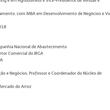
g e em Agribusiness e Vice-Presidente de Vendas e
rmamento, com MBA em Desenvolvimento de Negócios e Vi
2018
mpanhia Nacional de Abastecimento
etor Comercial do IRGA
PA
ão e Negócios, Professor e Coordenador do Núcleo de
Mercado do Arroz