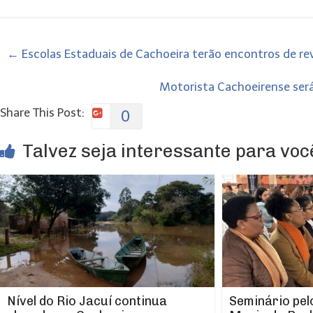
←
Escolas Estaduais de Cachoeira terão encontros de rev
Motorista Cachoeirense ser
Share This Post:
0
Talvez seja interessante para você
Nível do Rio Jacuí continua
Seminário pel