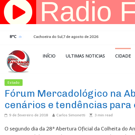
Pular
para
o
conteúdo
8°C
Cachoeira do Sul,7 de agosto de 2026
INÍCIO
ULTIMAS NOTICIAS
CIDADE
Estado
Ultimas Noticias
Fórum Mercadológico na Abe
cenários e tendências para 
9 de fevereiro de 2018
Carlos Simonetti
3
min read
O segundo dia da 28ª Abertura Oficial da Colheita do Ar