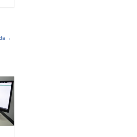
ada
→