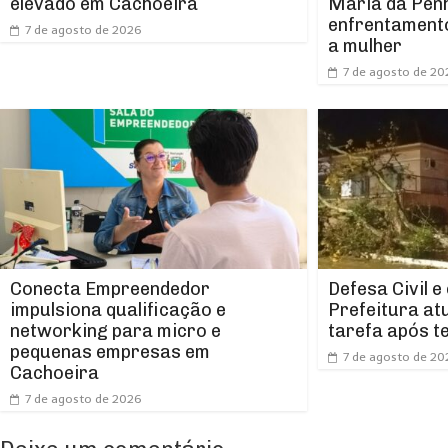
elevado em Cachoeira
Maria da Pen
enfrentamento
7 de agosto de 2026
a mulher
7 de agosto de 20
Conecta Empreendedor
Defesa Civil e
impulsiona qualificação e
Prefeitura at
networking para micro e
tarefa após t
pequenas empresas em
7 de agosto de 20
Cachoeira
7 de agosto de 2026