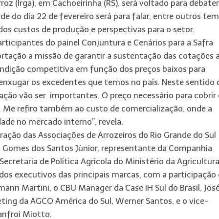
oz (Irga), em Cachoeirinha (RS), será voltado para debater
de do dia 22 de fevereiro será para falar, entre outros tem
os custos de produção e perspectivas para o setor.
articipantes do painel Conjuntura e Cenários para a Safra
rtação a missão de garantir a sustentação das cotações 
ndição competitiva em função dos preços baixos para
 enxugar os excedentes que temos no país. Neste sentido 
ção vão ser importantes. O preço necessário para cobrir 
. Me refiro também ao custo de comercialização, onde a
dade no mercado interno”, revela.
ração das Associações de Arrozeiros do Rio Grande do Sul
rto Gomes dos Santos Júnior, representante da Companhia
cretaria de Política Agrícola do Ministério da Agricultura
o dos executivos das principais marcas, com a participação
mann Martini, o CBU Manager da Case IH Sul do Brasil, Jos
eting da AGCO América do Sul, Werner Santos, e o vice-
anfroi Miotto.