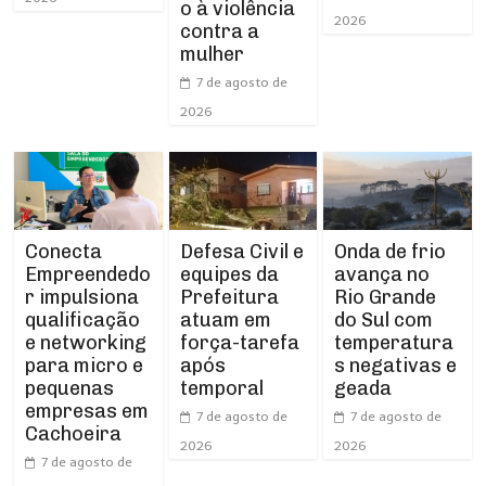
o à violência
2026
contra a
mulher
7 de agosto de
2026
Conecta
Defesa Civil e
Onda de frio
Empreendedo
equipes da
avança no
r impulsiona
Prefeitura
Rio Grande
qualificação
atuam em
do Sul com
e networking
força-tarefa
temperatura
para micro e
após
s negativas e
pequenas
temporal
geada
empresas em
7 de agosto de
7 de agosto de
Cachoeira
2026
2026
7 de agosto de