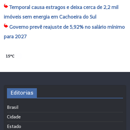
Temporal causa estragos e deixa cerca de 2,2 mil
imóveis sem energia em Cachoeira do Sul
Governo prevê reajuste de 5,92% no salário mínimo
para 2027
15°C
Editorias
Brasil
Cidade
Estado