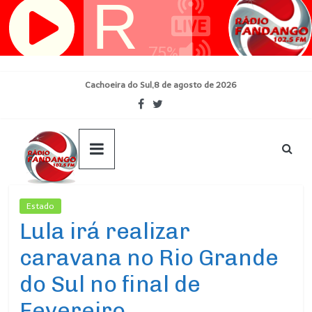
Pular
para
o
conteúdo
Cachoeira do Sul,8 de agosto de 2026
Estado
Ultimas Noticias
Lula irá realizar
caravana no Rio Grande
do Sul no final de
Fevereiro