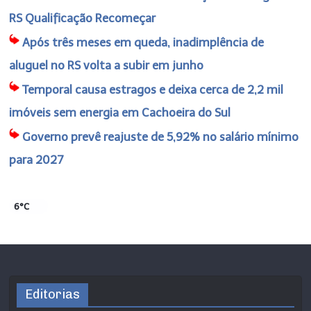
RS Qualificação Recomeçar
Após três meses em queda, inadimplência de
aluguel no RS volta a subir em junho
Temporal causa estragos e deixa cerca de 2,2 mil
imóveis sem energia em Cachoeira do Sul
Governo prevê reajuste de 5,92% no salário mínimo
para 2027
6°C
Editorias