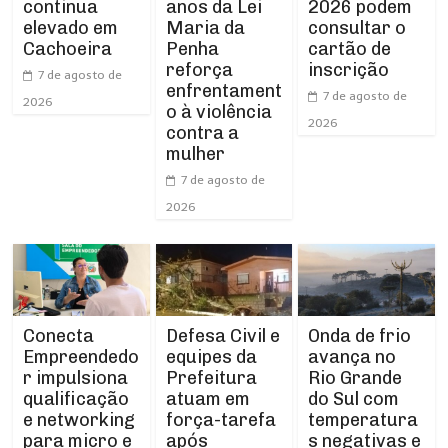
continua
anos da Lei
2026 podem
elevado em
Maria da
consultar o
Cachoeira
Penha
cartão de
reforça
inscrição
7 de agosto de
enfrentament
7 de agosto de
2026
o à violência
2026
contra a
mulher
7 de agosto de
2026
Conecta
Defesa Civil e
Onda de frio
Empreendedo
equipes da
avança no
r impulsiona
Prefeitura
Rio Grande
qualificação
atuam em
do Sul com
e networking
força-tarefa
temperatura
para micro e
após
s negativas e