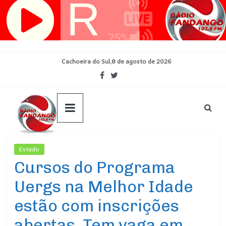
Pular
para
o
conteúdo
Cachoeira do Sul,8 de agosto de 2026
Estado
Ultimas Noticias
Cursos do Programa
Uergs na Melhor Idade
estão com inscrições
abertas. Tem vaga em