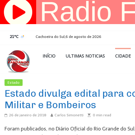
Pular
para
o
conteúdo
21°C
Cachoeira do Sul,6 de agosto de 2026
INÍCIO
ULTIMAS NOTICIAS
CIDADE
Estado
Ultimas Noticias
Estado divulga edital para c
Militar e Bombeiros
26 de janeiro de 2018
Carlos Simonetti
0
min read
Foram publicados, no Diário Oficial do Rio Grande do Sul