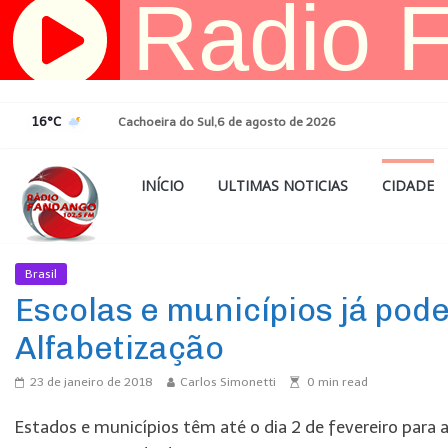
Pular
para
o
conteúdo
16°C
Cachoeira do Sul,6 de agosto de 2026
INÍCIO
ULTIMAS NOTICIAS
CIDADE
Brasil
Ultimas Noticias
Escolas e municípios já po
Alfabetização
23 de janeiro de 2018
Carlos Simonetti
0
min read
Estados e municípios têm até o dia 2 de fevereiro para 