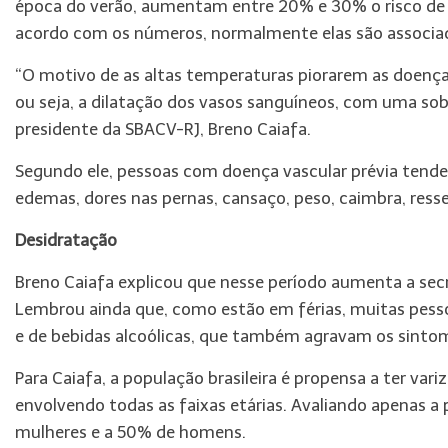
época do verão, aumentam entre 20% e 30% o risco de 
acordo com os números, normalmente elas são associada
“O motivo de as altas temperaturas piorarem as doenças
ou seja, a dilatação dos vasos sanguíneos, com uma sob
presidente da SBACV-RJ, Breno Caiafa.
Segundo ele, pessoas com doença vascular prévia tende
edemas, dores nas pernas, cansaço, peso, caimbra, ress
Desidratação
Breno Caiafa explicou que nesse período aumenta a secr
Lembrou ainda que, como estão em férias, muitas pess
e de bebidas alcoólicas, que também agravam os sintom
Para Caiafa, a população brasileira é propensa a ter var
envolvendo todas as faixas etárias. Avaliando apenas a
mulheres e a 50% de homens.