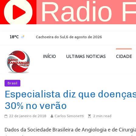
Pular
para
o
conteúdo
18°C
Cachoeira do Sul,6 de agosto de 2026
INÍCIO
ULTIMAS NOTICIAS
CIDADE
Brasil
Ultimas Noticias
Especialista diz que doenç
30% no verão
22 de janeiro de 2018
Carlos Simonetti
2
min read
Dados da Sociedade Brasileira de Angiologia e de Cirurg