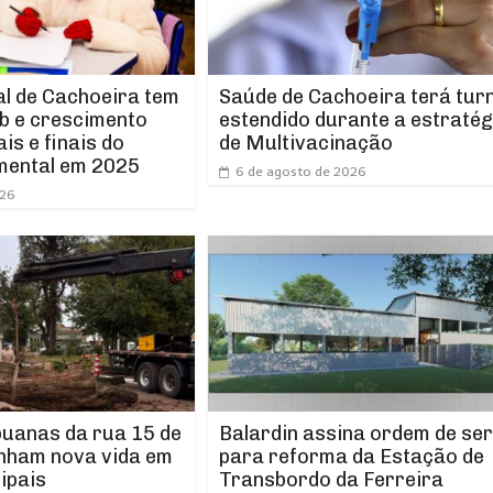
l de Cachoeira tem
Saúde de Cachoeira terá tur
b e crescimento
estendido durante a estratég
ais e finais do
de Multivacinação
mental em 2025
6 de agosto de 2026
026
puanas da rua 15 de
Balardin assina ordem de ser
nham nova vida em
para reforma da Estação de
ipais
Transbordo da Ferreira