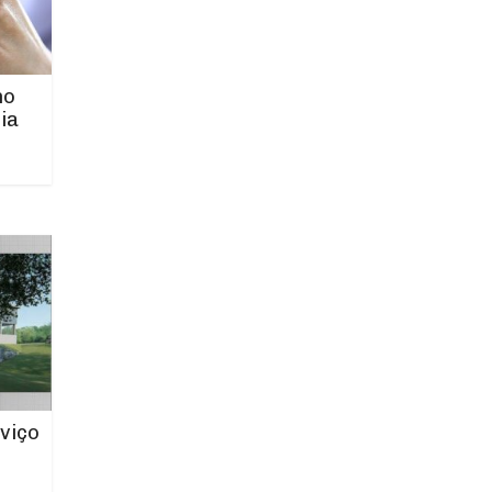
no
ia
viço