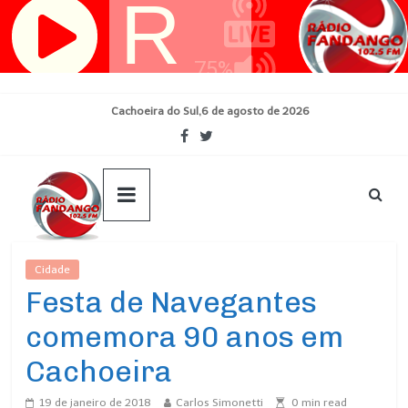
Pular
para
o
conteúdo
Cachoeira do Sul,6 de agosto de 2026
Cidade
Ultimas Noticias
Festa de Navegantes
comemora 90 anos em
Cachoeira
19 de janeiro de 2018
Carlos Simonetti
0
min read