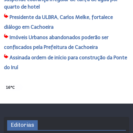
quarto de hotel
Presidente da ULBRA, Carlos Melke, fortalece
diálogo em Cachoeira
Imóveis Urbanos abandonados poderão ser
confiscados pela Prefeitura de Cachoeira
Assinada ordem de início para construção da Ponte
do Iruí
16°C
Editorias