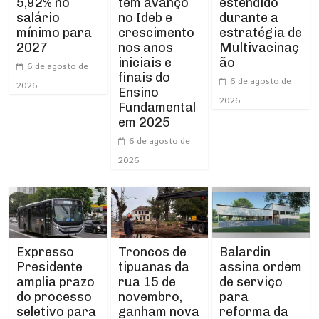
tem avanço
5,92% no
estendido
no Ideb e
salário
durante a
crescimento
mínimo para
estratégia de
nos anos
2027
Multivacinaç
iniciais e
ão
6 de agosto de
finais do
6 de agosto de
2026
Ensino
2026
Fundamental
em 2025
6 de agosto de
2026
Expresso
Troncos de
Balardin
Presidente
tipuanas da
assina ordem
amplia prazo
rua 15 de
de serviço
do processo
novembro,
para
seletivo para
ganham nova
reforma da