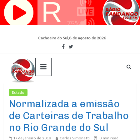
Pular
para
o
conteúdo
Cachoeira do Sul,6 de agosto de 2026
Estado
Ultimas Noticias
Normalizada a emissão
de Carteiras de Trabalho
no Rio Grande do Sul
17 de janeiro de 2018
Carlos Simonetti
0
min read