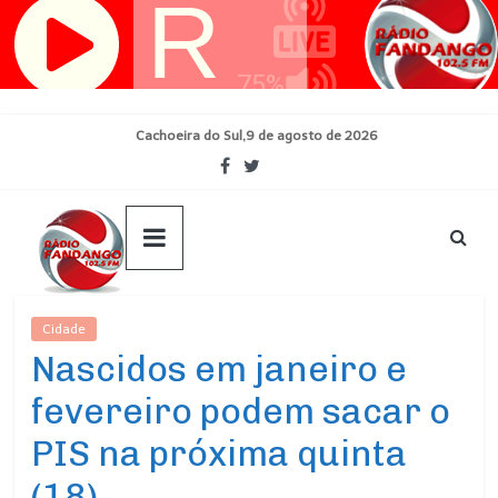
Pular
para
o
conteúdo
Cachoeira do Sul,9 de agosto de 2026
Cidade
Ultimas Noticias
Nascidos em janeiro e
fevereiro podem sacar o
PIS na próxima quinta
(18)