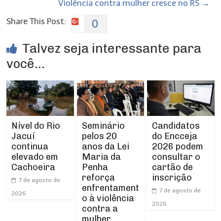
Violência contra mulher cresce no RS
→
Share This Post:
0
Talvez seja interessante para
você...
Nível do Rio
Seminário
Candidatos
Jacuí
pelos 20
do Encceja
continua
anos da Lei
2026 podem
elevado em
Maria da
consultar o
Cachoeira
Penha
cartão de
reforça
inscrição
7 de agosto de
enfrentament
7 de agosto de
2026
o à violência
2026
contra a
mulher