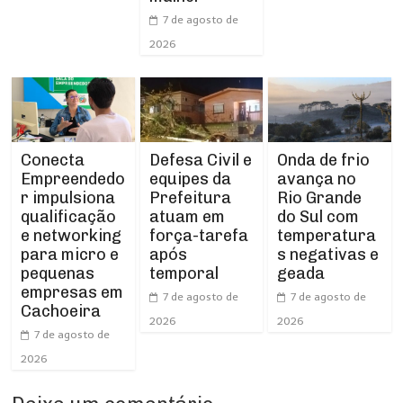
7 de agosto de
2026
Conecta
Defesa Civil e
Onda de frio
Empreendedo
equipes da
avança no
r impulsiona
Prefeitura
Rio Grande
qualificação
atuam em
do Sul com
e networking
força-tarefa
temperatura
para micro e
após
s negativas e
pequenas
temporal
geada
empresas em
7 de agosto de
7 de agosto de
Cachoeira
2026
2026
7 de agosto de
2026