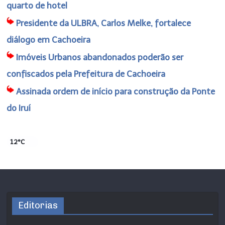
quarto de hotel
Presidente da ULBRA, Carlos Melke, fortalece
diálogo em Cachoeira
Imóveis Urbanos abandonados poderão ser
confiscados pela Prefeitura de Cachoeira
Assinada ordem de início para construção da Ponte
do Iruí
12°C
Editorias