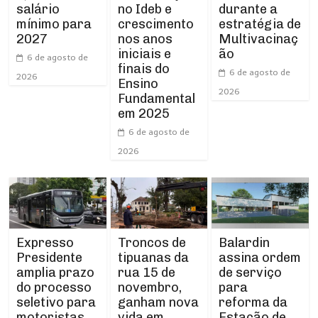
no Ideb e
salário
durante a
crescimento
mínimo para
estratégia de
nos anos
2027
Multivacinaç
iniciais e
ão
6 de agosto de
finais do
6 de agosto de
2026
Ensino
2026
Fundamental
em 2025
6 de agosto de
2026
Expresso
Troncos de
Balardin
Presidente
tipuanas da
assina ordem
amplia prazo
rua 15 de
de serviço
do processo
novembro,
para
seletivo para
ganham nova
reforma da
motoristas
vida em
Estação de