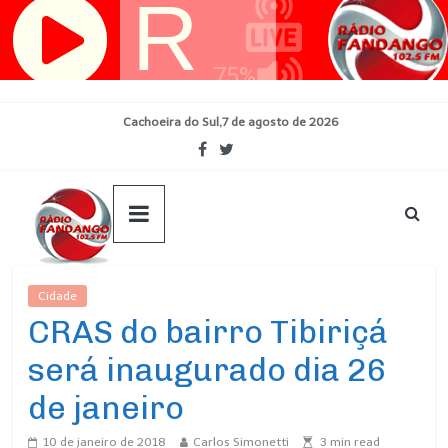
Pular
para
o
conteúdo
Cachoeira do Sul,7 de agosto de 2026
Cidade
Ultimas Noticias
CRAS do bairro Tibiriçá
será inaugurado dia 26
de janeiro
10 de janeiro de 2018
Carlos Simonetti
3
min read