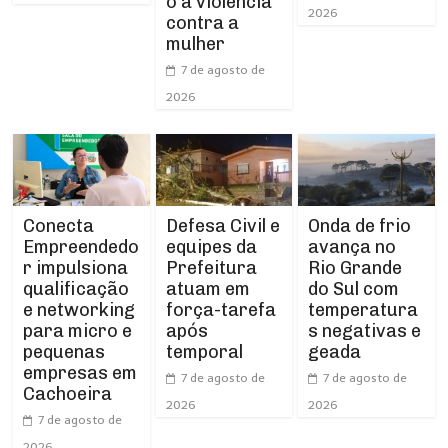
o à violência
2026
contra a
mulher
7 de agosto de
2026
Conecta
Defesa Civil e
Onda de frio
Empreendedo
equipes da
avança no
r impulsiona
Prefeitura
Rio Grande
qualificação
atuam em
do Sul com
e networking
força-tarefa
temperatura
para micro e
após
s negativas e
pequenas
temporal
geada
empresas em
7 de agosto de
7 de agosto de
Cachoeira
2026
2026
7 de agosto de
2026