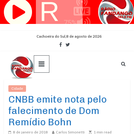
Pular
para
o
conteúdo
Cachoeira do Sul,8 de agosto de 2026
Cidade
Ultimas Noticias
CNBB emite nota pelo
falecimento de Dom
Remídio Bohn
8 de janeiro de 2018
Carlos Simonetti
1
min read