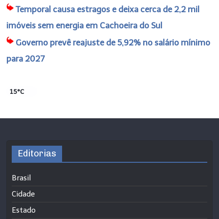
Temporal causa estragos e deixa cerca de 2,2 mil
imóveis sem energia em Cachoeira do Sul
Governo prevê reajuste de 5,92% no salário mínimo
para 2027
15°C
Editorias
Brasil
Cidade
Estado