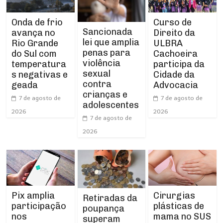
Curso de
Onda de frio
Sancionada
Direito da
avança no
lei que amplia
ULBRA
Rio Grande
penas para
Cachoeira
do Sul com
violência
participa da
temperatura
sexual
Cidade da
s negativas e
contra
Advocacia
geada
crianças e
7 de agosto de
7 de agosto de
adolescentes
2026
2026
7 de agosto de
2026
Pix amplia
Cirurgias
Retiradas da
participação
plásticas de
poupança
nos
mama no SUS
superam