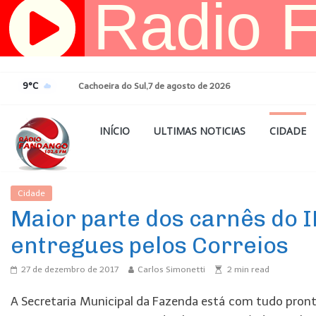
Pular
para
o
conteúdo
9°C
Cachoeira do Sul,7 de agosto de 2026
INÍCIO
ULTIMAS NOTICIAS
CIDADE
Cidade
Ultimas Noticias
Maior parte dos carnês do 
entregues pelos Correios
27 de dezembro de 2017
Carlos Simonetti
2
min read
A Secretaria Municipal da Fazenda está com tudo pronto 