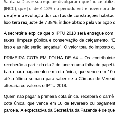
Santana Dias e sua equipe divulgaram que índice utiliza
(INCC), que foi de 4,13% no período entre novembro de 
de aferir a evolução dos custos de construções habitac
lixo terá reajuste de 7,38%,
í
ndice obtido pela variação
A secretária explica que o IPTU 2018 será entregue com
taxas: limpeza pública e conservação de calçamento. “
isso elas
não serão lançadas
”. O valor total do imposto 
PRIMEIRA COTA EM FOLHA DE A4 – Os contribuintes
receberão a partir do dia 2 de janeiro uma folha de pape
barra para pagamento em cota única, que vence em 10 de
até a última semana para saber se a Câmara de Vereado
alteraria os valores o IPTU 2018.
Quem não pagar a primeira cota única, receberá o carnê 
cota única, que vence em 10 de fevereiro ou pagame
parcela.
A expectativa da Secretária da Fazenda é de qu