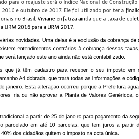
do para o reajuste será o Índice Nacional de Construção 
2016 e outubro de 2017. Ele foi utilizado por ter a
final
ionais
no Brasil. Viviane enfatiza ainda que a taxa de cole
 da URM 2016 para a URM 2017.
 várias novidades. Uma delas é a exclusão da cobrança de
Existem
entendimentos contr
á
rios
à
cobrança dessas taxas
que será lançado este ano ainda não está contab
i
lizado.
 que já t
ê
m cadastro para receber o seu imposto em 
l tamanho A4 dobrada, que trará todas as informações e códi
 janeiro. Esta alteração ocorreu porque a Prefeitura agu
res iria ou não aprovar a Planta de Valores Genéricos, o
tradicional a partir de 25 de janeiro para pagamento da se
nto parcelado em
até
10 parcelas, que tem juros a partir 
e 40% dos cidadãos quitem o imposto na cota única.