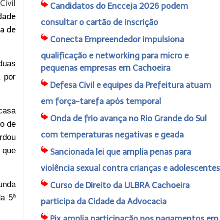
Civil
Candidatos do Encceja 2026 podem
idade
consultar o cartão de inscrição
ta de
Conecta Empreendedor impulsiona
qualificação e networking para micro e
 duas
pequenas empresas em Cachoeira
,
por
Defesa Civil e equipes da Prefeitura atuam
em força-tarefa após temporal
casa
Onda de frio avança no Rio Grande do Sul
go de
com temperaturas negativas e geada
ardou
 que
Sancionada lei que amplia penas para
violência sexual contra crianças e adolescentes
gunda
Curso de Direito da ULBRA Cachoeira
da 5ª
participa da Cidade da Advocacia
Pix amplia participação nos pagamentos em