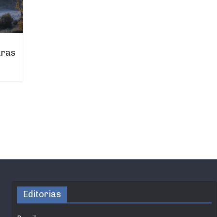
uras
Editorias