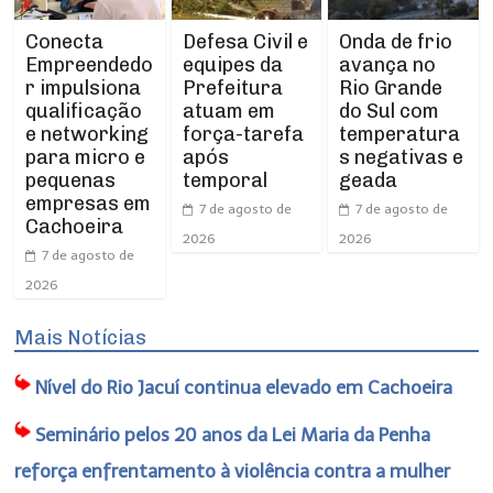
Conecta
Defesa Civil e
Onda de frio
Empreendedo
equipes da
avança no
r impulsiona
Prefeitura
Rio Grande
qualificação
atuam em
do Sul com
e networking
força-tarefa
temperatura
para micro e
após
s negativas e
pequenas
temporal
geada
empresas em
7 de agosto de
7 de agosto de
Cachoeira
2026
2026
7 de agosto de
2026
Mais Notícias
Nível do Rio Jacuí continua elevado em Cachoeira
Seminário pelos 20 anos da Lei Maria da Penha
reforça enfrentamento à violência contra a mulher