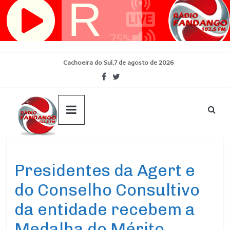
Pular
para
o
conteúdo
Cachoeira do Sul,7 de agosto de 2026
Ultimas Noticias
Presidentes da Agert e
do Conselho Consultivo
da entidade recebem a
Medalha do Mérito